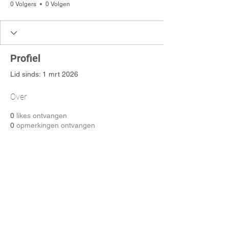
0 Volgers
0 Volgen
Profiel
Lid sinds: 1 mrt 2026
Over
0
likes ontvangen
0
opmerkingen ontvangen
0
beste antwoorden
DONEER