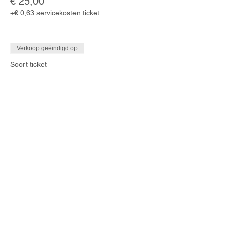
€ 25,00
+€ 0,63 servicekosten ticket
Verkoop geëindigd op
Soort ticket
Entreeticket Zangdocenten
Meer info
Prijs
€ 120,00
+€ 3,00 servicekosten ticket
Verkoop geëindigd op
Soort ticket
Entreeticket Logopedisten