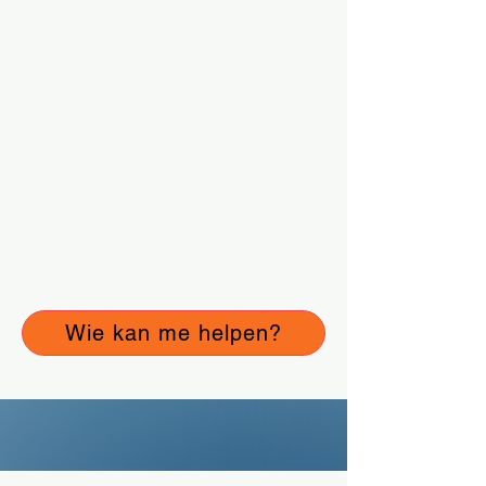
Iedereen heeft wel eens last van de
stem. Maar wanneer de klachten
aanhouden is het belangrijk om hier
hulp bij te zoeken.
Je kunt bijvoorbeeld via de huisarts
bij een stemprofessional terecht
komen.
Hieronder kun je daarover meer
lezen
Wie kan me helpen?