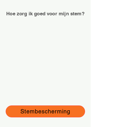
Hoe zorg ik goed voor mijn stem?
Een goede zorg voor je stem is van
grote meerwaarde om
stemproblemen te voorkomen en om
deze te verminderen.
Met een aantal adviezen en tips kun
je namelijk zelf al heel veel doen.
Lees onze tips over het behouden
van een gezonde stem
Stembescherming