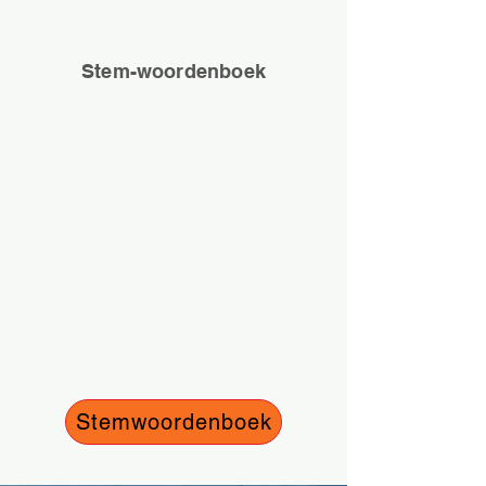
Stem-woordenboek
Wanneer je over stem leest, kun je
termen voorbij zien komen die je
mogelijk nog niet kende.
Daarom hebben we een aantal
termen voor je op een rijtje gezet om
beter te kunnen begrijpen wat er
precies bedoeld wordt.
Stemwoordenboek