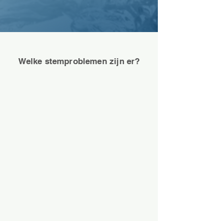
Welke stemproblemen zijn er?
Er zijn veel verschillende soorten
stemproblemen. Sommige
stemproblemen hebben te maken
met de aansturing door de spieren en
de ademhaling (functioneel) en soms
zijn er problemen op de stembanden
of in de keel zichtbaar na onderzoek
(organisch).
Lees meer over soorten
stemproblemen en een gebruikelijke
aanpak.