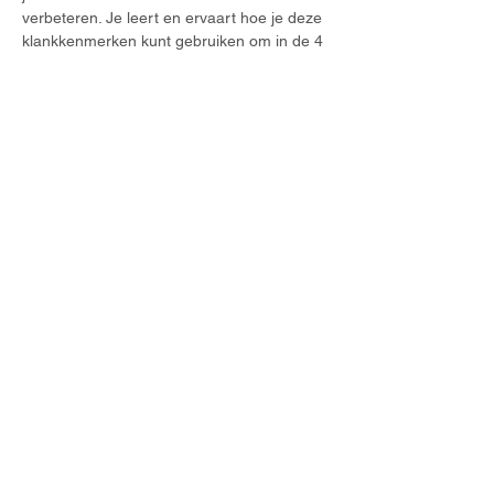
verbeteren. Je leert en ervaart hoe je deze 
klankkenmerken kunt gebruiken om in de 4 
universele stemkarakters te zingen en hoe 
ze klinken in het repertoire. Die 
stemkarakters zijn…
Meer weergeven
Deel dit evenement