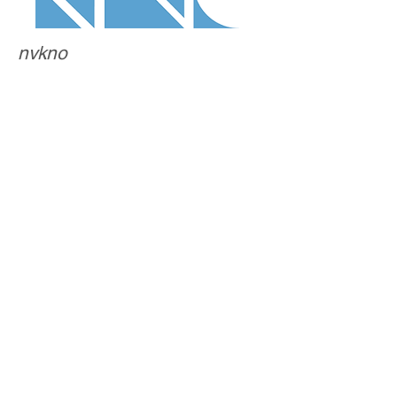
nvkno
Criteria KNO
Je hebt kennis van en werkt
volgens de Richtlijn Stemklachten