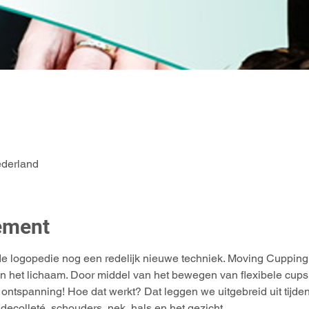
derland
ement
 logopedie nog een redelijk nieuwe techniek. Moving Cupping r
 het lichaam. Door middel van het bewegen van flexibele cups o
 ontspanning! Hoe dat werkt? Dat leggen we uitgebreid uit tijd
 decolleté, schouders, nek, hals en het gezicht. 