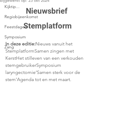
Bijgewerkt op:
23 okt 2024
Kijktip...
Nieuwsbrief 
Regiobijeenkomst
Stemplatform
Feestdagen
Symposium
In deze editie:
Nieuws vanuit het 
Zang
StemplatformSamen zingen met 
KerstHet stilleven van een verkouden 
stemgebruikerSymposium 
laryngectomie‘Samen sterk voor de 
stem’Agenda tot en met maart.