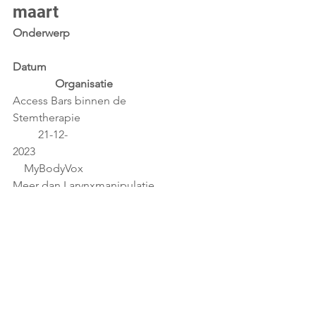
maart
Onderwerp                                                 
Datum                                                           
               Organisatie
Access Bars binnen de 
Stemtherapie                                               
         21-12-
2023                                                               
    MyBodyVox
Meer dan Larynxmanipulatie 
(driedaagse cursus)                                   
  09-02-
2024                                                               
    Einders Educatie
Holistisch luisteren & behandelen van 
de stem                                          26-02-
2024                                                               