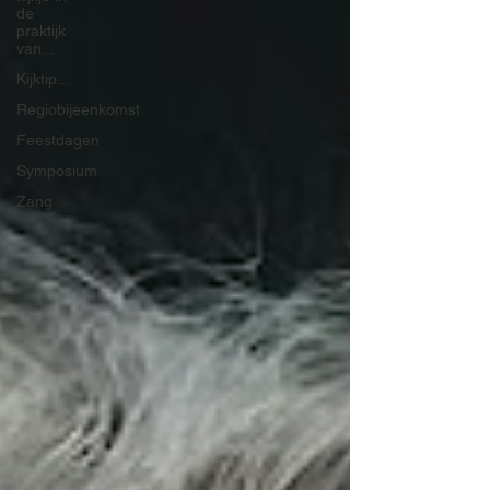
de
praktijk
van...
Kijktip...
Regiobijeenkomst
Feestdagen
Symposium
Zang