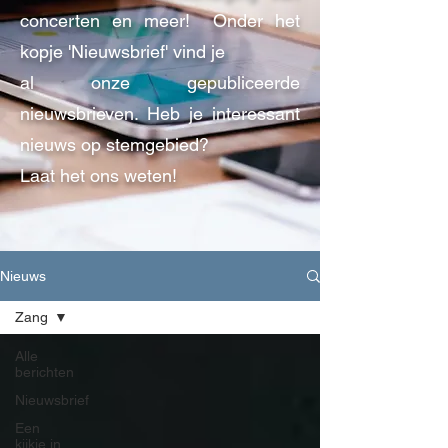
concerten en meer!
Onder het
kopje 'Nieuwsbrief' vind je
al onze gepubliceerde
nieuwsbrieven. Heb
je interessant
nieuws op stemgebied?
Laat het ons weten!
Nieuws
Zang
Alle
berichten
Nieuwsbrief
Een
kijkje in