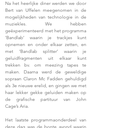
Na het heerlijke diner werden we door 
Bert van Uffelen meegenomen in de 
mogelijkheden van technologie in de 
muziekles. We hebben 
geëxperimenteerd met het programma 
‘Bandlab’ waarin je trackjes kunt 
opnemen en onder elkaar zetten, en 
met ‘Bandlab splitter’ waarin je 
geluidfragmenten uit elkaar kunt 
trekken bv. om meezing tapes te 
maken. Daarna werd de geweldige 
sopraan Claron Mc Fadden gehuldigd 
als 3e nieuwe erelid, en gingen we met 
haar lekker gekke geluiden maken op 
de grafische partituur van John 
Cage’s Aria.
Het laatste programmaonderdeel van 
deze dag was de bonte avond waarin 