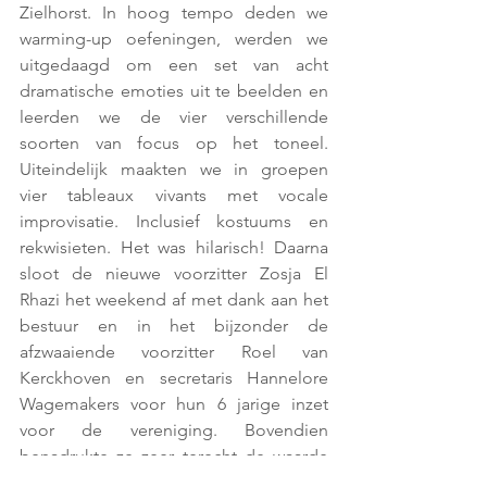
Zielhorst. In hoog tempo deden we 
warming-up oefeningen, werden we 
uitgedaagd om een set van acht 
dramatische emoties uit te beelden en 
leerden we de vier verschillende 
soorten van focus op het toneel. 
Uiteindelijk maakten we in groepen 
vier tableaux vivants met vocale 
improvisatie. Inclusief kostuums en 
rekwisieten. Het was hilarisch! Daarna 
sloot de nieuwe voorzitter Zosja El 
Rhazi het weekend af met dank aan het 
bestuur en in het bijzonder de 
afzwaaiende voorzitter Roel van 
Kerckhoven en secretaris Hannelore 
Wagemakers voor hun 6 jarige inzet 
voor de vereniging. Bovendien 
benadrukte ze zeer terecht de waarde 
van de fysieke ontmoeting met je 