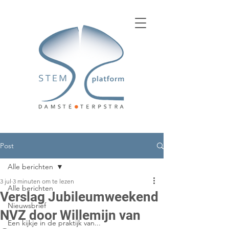
Post
Alle berichten
3 jul
3 minuten om te lezen
Alle berichten
Verslag Jubileumweekend
Nieuwsbrief
NVZ door Willemijn van
Een kijkje in de praktijk van...