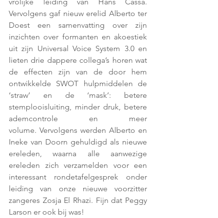
vrolijke leiding van Hans Cassa. 
Vervolgens gaf nieuw erelid Alberto ter 
Doest een samenvatting over zijn 
inzichten over formanten en akoestiek 
uit zijn Universal Voice System 3.0 en 
lieten drie dappere collega’s horen wat 
de effecten zijn van de door hem 
ontwikkelde SWOT hulpmiddelen de 
‘straw’ en de ‘mask’: betere 
stemplooisluiting, minder druk, betere 
ademcontrole en meer 
volume. Vervolgens werden Alberto en 
Ineke van Doorn gehuldigd als nieuwe 
ereleden, waarna alle aanwezige 
ereleden zich verzamelden voor een 
interessant rondetafelgesprek onder 
leiding van onze nieuwe voorzitter 
zangeres Zosja El Rhazi. Fijn dat Peggy 
Larson er ook bij was! 