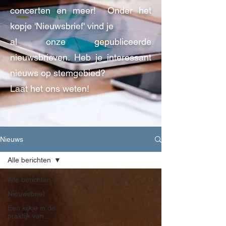
concerten en meer!
Onder het
kopje 'Nieuwsbrief' vind je
al onze gepubliceerde
nieuwsbrieven. Heb
je interessant
nieuws op stemgebied?
Laat het ons weten!
Nieuws
Alle berichten
Alle berichten
Nieuwsbrief
Een kijkje in de
praktijk van...