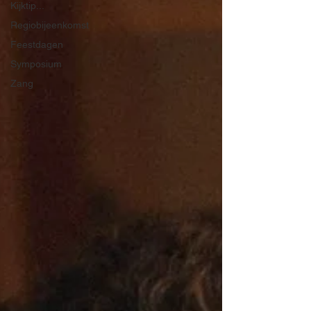
Kijktip...
Regiobijeenkomst
Feestdagen
Symposium
Zang