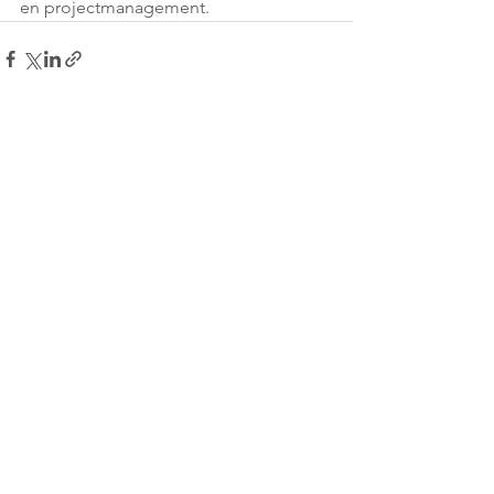
en projectmanagement.
Alles weergeven
Recente blogposts